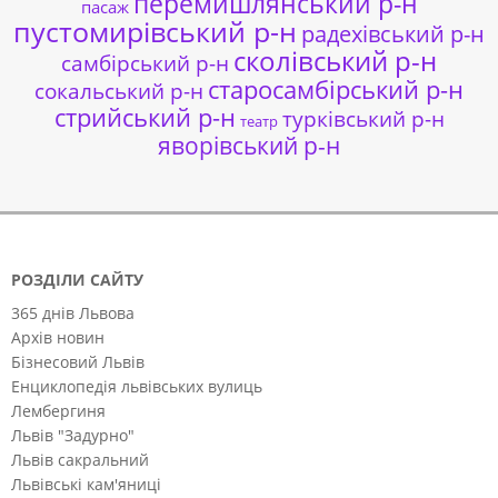
перемишлянський р-н
пасаж
пустомирівський р-н
радехівський р-н
сколівський р-н
самбірський р-н
старосамбірський р-н
сокальський р-н
стрийський р-н
турківський р-н
театр
яворівський р-н
РОЗДІЛИ САЙТУ
365 днів Львова
Архів новин
Бізнесовий Львів
Енциклопедія львівських вулиць
Лембергиня
Львів "Задурно"
Львів сакральний
Львівські кам'яниці