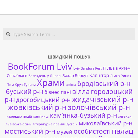
2020-
03-
07
Search
ШВИДКИЙ ПОШУК
BookForum Lviv
ІТ ЛЬвів
Ахтем
Lviv Bandura Fest
Кляштор
Сеітаблаєв
Захар Беркут
Великдень у Львові
Львів
Ринок
Храми
бродівський р-н
Том Круз
Туризм
афіша
буський р-н
вілла
городоцький
бізнес пані
жидачівський р-н
р-н
дрогобицький р-н
жовківський р-н
золочівський р-н
кам’янка-бузький р-н
календар подій
камяниці
легенди
миколаївський р-н
львівська осінь
літературна премія Зустріч
палац
мостиський р-н
особистості
музей