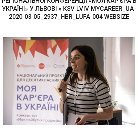
РЕГІОНАЛЬНОЇ КОНФЕРЕНЦІЇ «МОЯ КАР’ЄРА В
УКРАЇНІ» У ЛЬВОВІ »
KSV-LVIV-MYCAREER_UA-
2020-03-05_2937_HBR_LUFA-004 WEBSIZE