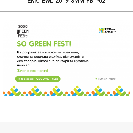
EMC-EWL-2019-SMM-FB-P02
2019-
09-
10