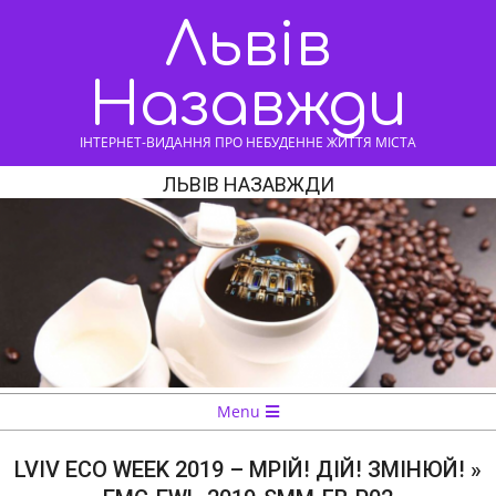
Skip
Львів
to
content
Назавжди
ІНТЕРНЕТ-ВИДАННЯ ПРО НЕБУДЕННЕ ЖИТТЯ МІСТА
ЛЬВІВ НАЗАВЖДИ
Navigation
Menu
Menu
LVIV ECO WEEK 2019 – МРІЙ! ДІЙ! ЗМІНЮЙ! »