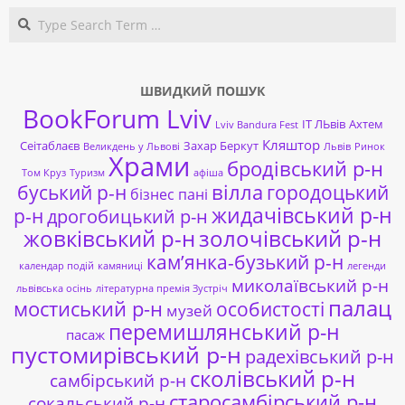
Search
ШВИДКИЙ ПОШУК
BookForum Lviv
ІТ ЛЬвів
Ахтем
Lviv Bandura Fest
Кляштор
Сеітаблаєв
Захар Беркут
Великдень у Львові
Львів
Ринок
Храми
бродівський р-н
Том Круз
Туризм
афіша
буський р-н
вілла
городоцький
бізнес пані
жидачівський р-н
р-н
дрогобицький р-н
жовківський р-н
золочівський р-н
кам’янка-бузький р-н
календар подій
камяниці
легенди
миколаївський р-н
львівська осінь
літературна премія Зустріч
палац
мостиський р-н
особистості
музей
перемишлянський р-н
пасаж
пустомирівський р-н
радехівський р-н
сколівський р-н
самбірський р-н
старосамбірський р-н
сокальський р-н