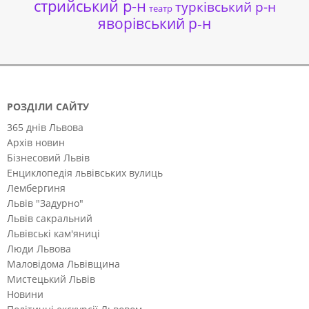
стрийський р-н
турківський р-н
театр
яворівський р-н
РОЗДІЛИ САЙТУ
365 днів Львова
Архів новин
Бізнесовий Львів
Енциклопедія львівських вулиць
Лембергиня
Львів "Задурно"
Львів сакральний
Львівські кам'яниці
Люди Львова
Маловідома Львівщина
Мистецький Львів
Новини