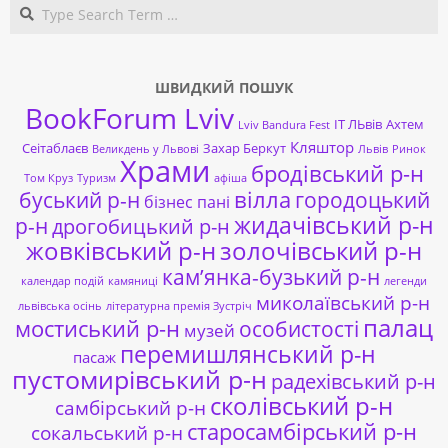
Search
ШВИДКИЙ ПОШУК
BookForum Lviv
ІТ ЛЬвів
Ахтем
Lviv Bandura Fest
Кляштор
Сеітаблаєв
Захар Беркут
Великдень у Львові
Львів
Ринок
Храми
бродівський р-н
Том Круз
Туризм
афіша
буський р-н
вілла
городоцький
бізнес пані
жидачівський р-н
р-н
дрогобицький р-н
жовківський р-н
золочівський р-н
кам’янка-бузький р-н
календар подій
камяниці
легенди
миколаївський р-н
львівська осінь
літературна премія Зустріч
палац
мостиський р-н
особистості
музей
перемишлянський р-н
пасаж
пустомирівський р-н
радехівський р-н
сколівський р-н
самбірський р-н
старосамбірський р-н
сокальський р-н