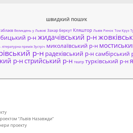
ШВИДКИЙ ПОШУК
Кляштор
таблаєв
Захар Беркут
Великдень у Львові
Львів
Ринок
Том Круз
Т
жовківськ
жидачівський р-н
обицький р-н
мостиськи
миколаївський р-н
ь
літературна премія Зустріч
рівський р-н
радехівський р-н
самбірський 
кий р-н
стрийський р-н
я
турківський р-н
театр
кту
проектом “Львів Назавжди”
тнери проекту