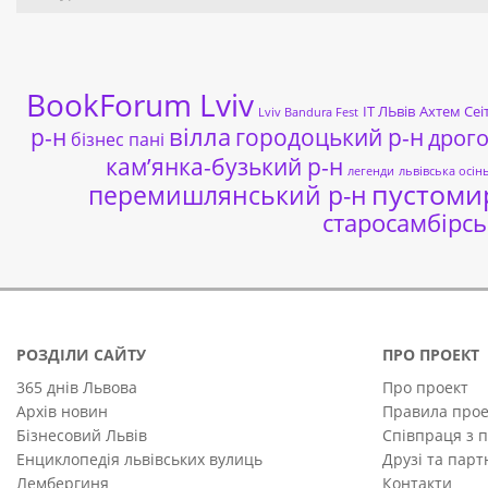
BookForum Lviv
ІТ ЛЬвів
Ахтем Сеі
Lviv Bandura Fest
р-н
вілла
городоцький р-н
дрог
бізнес пані
кам’янка-бузький р-н
легенди
львівська осін
пустоми
перемишлянський р-н
старосамбірсь
РОЗДІЛИ САЙТУ
ПРО ПРОЕКТ
365 днів Львова
Про проект
Архів новин
Правила прое
Бізнесовий Львів
Співпраця з 
Енциклопедія львівських вулиць
Друзі та пар
Лембергиня
Контакти