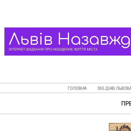
Skip
to
content
Львів Назавж
ІНТЕРНЕТ-ВИДАННЯ ПРО НЕБУДЕННЕ ЖИТТЯ МІСТА
Navigation
ГОЛОВНА
365 ДНІВ ЛЬВОВ
Menu
ПР