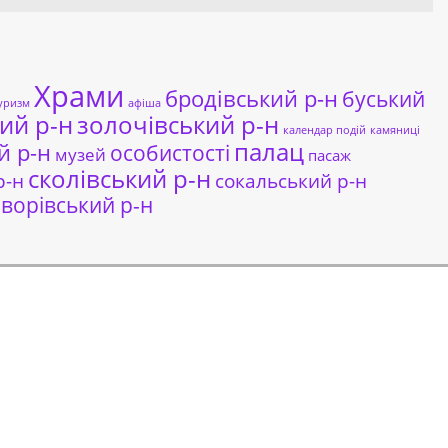
Храми
бродівський р-н
буський
уризм
афіша
ий р-н
золочівський р-н
календар подій
камяниці
палац
й р-н
особистості
музей
пасаж
сколівський р-н
сокальський р-н
р-н
ворівський р-н