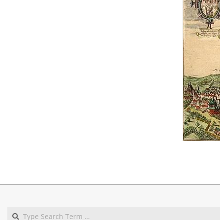
2018-
02-
20